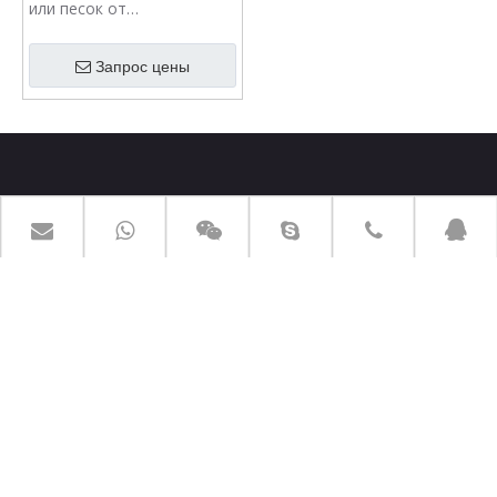
или песок от
обработанных сточных
вод.
Запрос цены
BOEEP более 20 лет профессиональный опыт в качестве
производителя оборудования для очистки сточных вод.
ТОВАРЫ