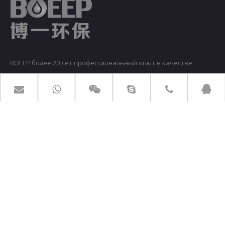
BOEEP более 20 лет профессиональный опыт в качестве
производителя оборудования для очистки сточных вод.
ТОВАРЫ
ПРЯМАЯ ССЫЛКА
СВЯЗАТЬСЯ С НАМИ
Добавить: Hет.10 Z тоже дорога, Ян сек, Хань
воля,Янчжоу, Цзянсу, Китай
Тел: +86-514-87848766
Факс: +86-514-87894600